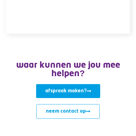
Out The Office en klant
van Sidekick-IT
waar kunnen we jou mee
helpen?
afspraak maken?
neem contact op