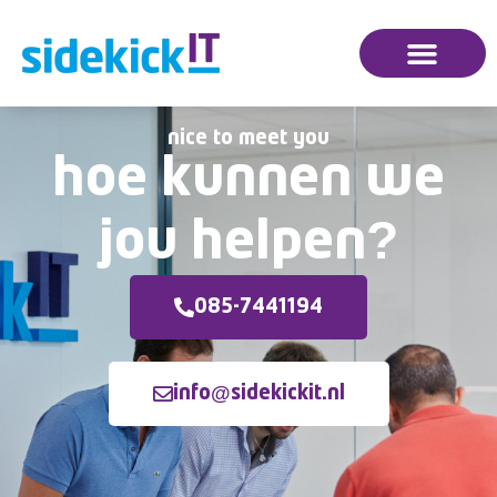
nice to meet you
hoe kunnen we
jou helpen?
085-7441194
info@sidekickit.nl