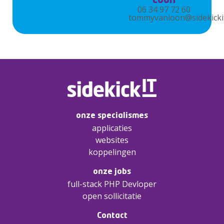
Loon
06 34 97 72 60
tommyvanloon@sidekickit
onze specialismes
applicaties
websites
koppelingen
onze jobs
full-stack PHP Devloper
open sollicitatie
Contact